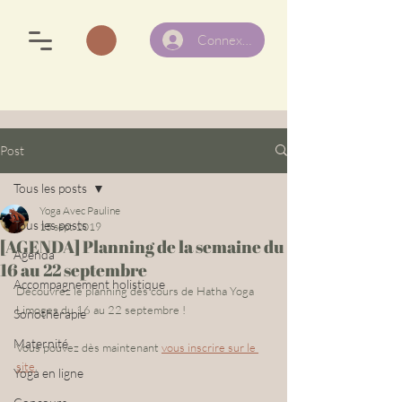
Connexion
Post
Tous les posts
Yoga Avec Pauline
Tous les posts
15 sept. 2019
[AGENDA] Planning de la semaine du
Agenda
16 au 22 septembre
Accompagnement holistique
Découvrez le planning des cours de Hatha Yoga 
Limoges du 16 au 22 septembre !
Sonothérapie
Maternité
Vous pouvez dès maintenant 
vous inscrire sur le 
site
.
Yoga en ligne