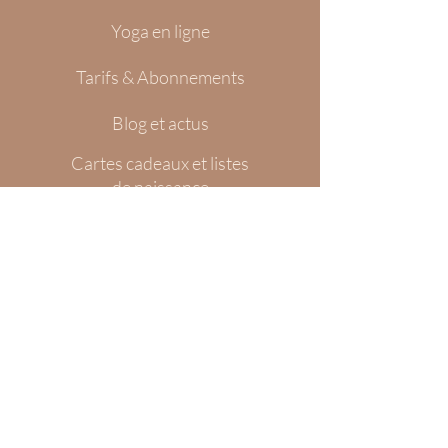
Yoga en ligne
Tarifs & Abonnements
Blog et actus
Cartes cadeaux et listes
de naissance
Infos pratiques
Nous contac
ter
E-mail :
pose.limoges
@gmail.com
Studio de Yoga Pose
:
2 adresses