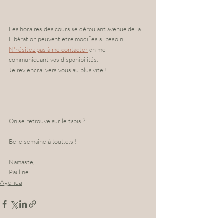
Les horaires des cours se déroulant avenue de la 
Libération peuvent être modifiés si besoin. 
N'hésitez pas à me contacter
 en me 
communiquant vos disponibilités. 
Je reviendrai vers vous au plus vite !
On se retrouve sur le tapis ?
Belle semaine à tout.e.s !
Namaste,
Pauline
Agenda