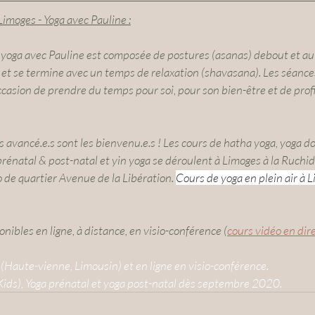
imoges - Yoga avec Pauline :
ga avec Pauline est composée de ​postures ​(asanas) debout et au so
et se termine avec un temps de relaxation​ (shavasana). Les séance
occasion de prendre du temps pour soi, pour son bien-être et de ​profi
avancé.e.s sont les bienvenu.e.s ! Les cours de hatha yoga, yoga do
rénatal & post-natal et yin yoga se déroulent à Limoges à la Ruchid
 de quartier Avenue de la Libération. 
Cours de yoga en plein air à L
nibles en ligne, à distance, en visio-conférence (
cours vidéo en dir
(Haute-vienne, Limousin) et en ligne en visio-conférence. 
Kids), Yoga prénatal et yoga post-natal dès septembre 2020.