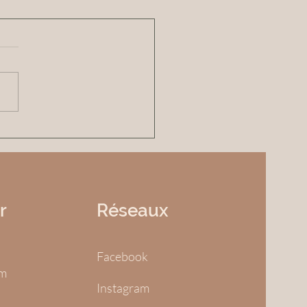
eau studio de yoga à
euil-sur-Vienne
r
Réseaux
Facebook
om
Instagram