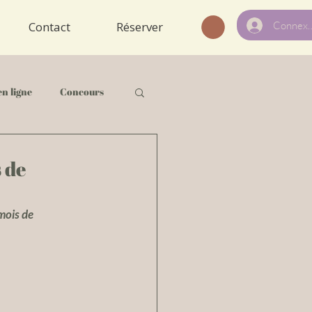
Connexi
Contact
Réserver
en ligne
Concours
 de
mois de 