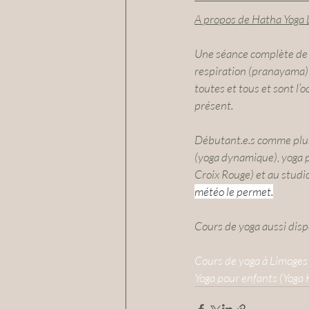
A propos de Hatha Yoga L
Une séance complète de yo
respiration (pranayama) 
toutes et tous et sont l’
présent​. 
Débutant.e.s comme plus 
(yoga dynamique), yoga p
Croix Rouge) et au studio
météo le permet.
Cours de yoga aussi dispo
Cours de yoga à Limoges 
Yoga pour enfants (Yoga 