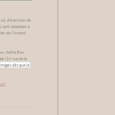
l, d’​exercices de 
s sont adaptées à 
ter de l’instant 
ux, hatha flow 
ée (16 rue de la 
imoges dès que la 
ect
).