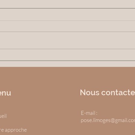
Techniques de Yoga Doux
Nouv
pour Soulager le Dos : Yoga
Vern
pour Douleurs Dorsales
Nous contac
te
enu
E-mail :
eil
pose.limoges
@gmail.c
re approche