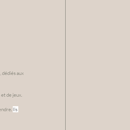
, dédiés aux 
et de jeux. 
endre. 
Ils 