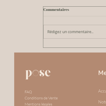
Commentaires
Rédigez un commentaire...
Cours de Yoga Prénatal à
Limoges : préparez-vous en
douceur à l'accouchement
avec le yoga pendant la
grossesse
M
Accu
FAQ
Conditions de Vente
Not
Mentions légales