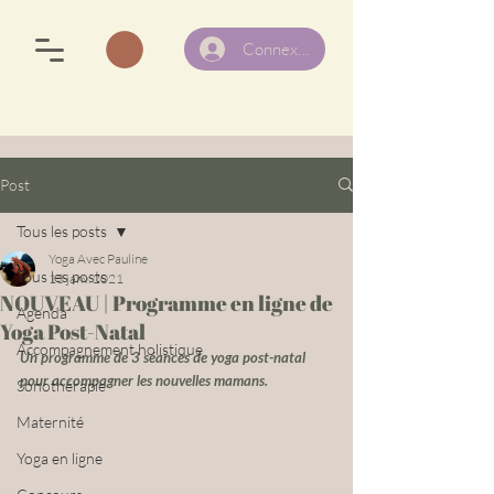
Connexion
Post
Tous les posts
Yoga Avec Pauline
Tous les posts
13 janv. 2021
NOUVEAU | Programme en ligne de
Agenda
Yoga Post-Natal
Accompagnement holistique
Un programme de 3 séances de yoga post-natal 
pour accompagner les nouvelles mamans.
Sonothérapie
Maternité
Yoga en ligne