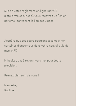
Suite à votre règlement en ligne (par CB, 
plateforme sécurisée), vous recevrez un fichier 
par email contenant le lien des vidéos. 
J'espère que ces cours pourront accompagner 
certaines d'entre vous dans votre nouvelle vie de 
maman 🥰
N'hésitez pas à revenir vers moi pour toute 
précision.
Prenez bien soin de vous !
Namaste,
Pauline 