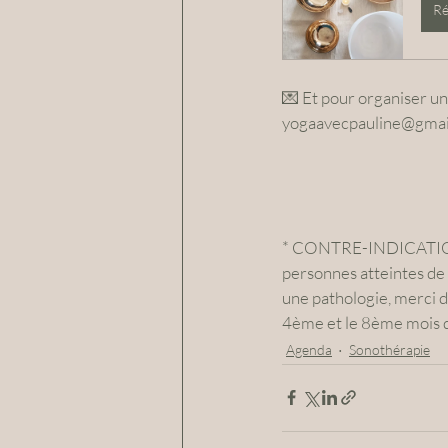
Ré
💌 Et pour organiser un
yogaavecpauline@gmai
* CONTRE-INDICATIONS :
personnes atteintes de 
une pathologie, merci d
4ème et le 8ème mois d
Agenda
Sonothérapie