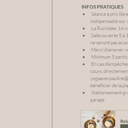
INFOS PRATIQUES 
 Séance à prix libre (corbeille à disposition le jour de l'événement). Place limitées ! Réservation 
indispensable sur 
 La Ruchidée, 16 
 Salle ouverte 5 à 10 minutes avant le début de la séance, qui commence à l’heure (les retardataires 
ne seront pas acce
 Merci d'amener vo
 Minimum 5 partici
 En cas d’empêchement, vous pouvez annuler gratuitement votre participation jusqu’à 48h avant le 
cours, directement 
yogaavecpauline@gm
bénéficier de la pl
 Stationnement gratuit dans la rue. Merci de ne pas vous garer devant les portails et portes de 
garage
Rel