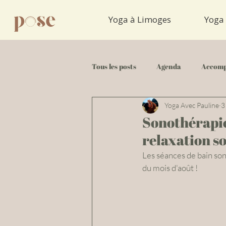
Yoga à Limoges
Yoga 
Tous les posts
Agenda
Accomp
Yoga Avec Pauline
3
Tuto Yoga
Sonothérapie 
relaxation s
Les séances de bain sono
du mois d'août !