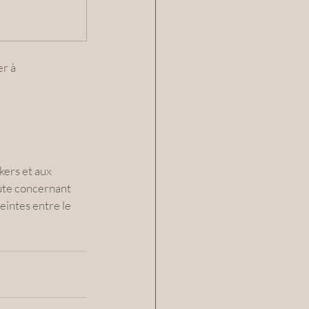
r à 
ers et aux 
ute concernant 
intes entre le 