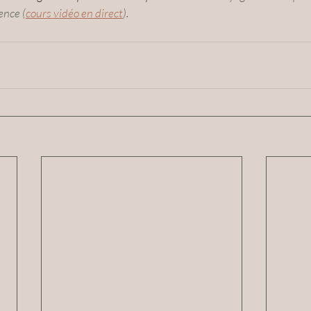
ence (
cours vidéo en direct
). 