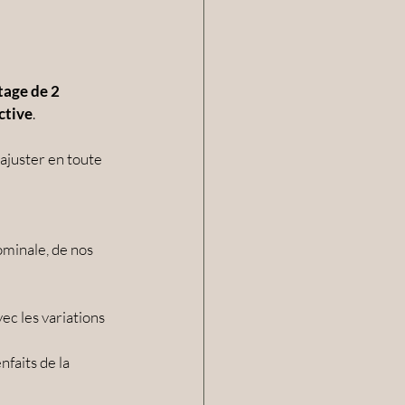
tage de 2 
ctive
.
ajuster en toute 
minale, de nos 
c les variations 
faits de la 