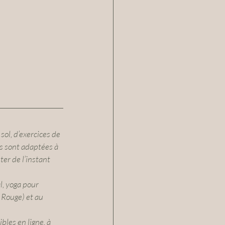
l, d’​exercices de 
s sont adaptées à 
ter de l’instant 
, yoga pour 
 Rouge) et au 
bles en ligne, à 