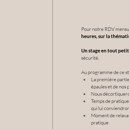
Pour notre RDV mensuel
heures, sur la thémati
Un stage en tout peti
sécurité.
Au programme de ce sta
La première partie
épaules et de nos 
Nous décortiqueron
Temps de pratique 
qui lui conviendron
Moment de relaxatio
pratique