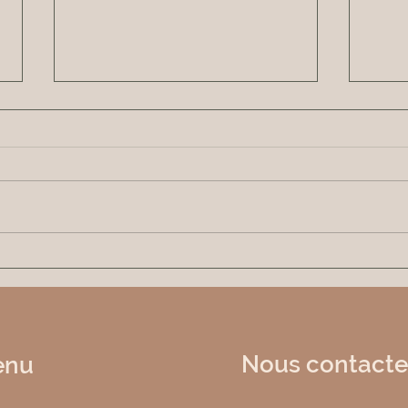
Reprise des cours collectifs
Mati
de yoga à Limoges
libr
Yoga
Sono
Nous contac
te
enu