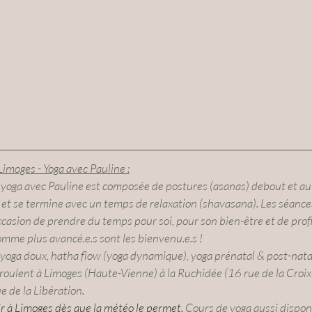
imoges - Yoga avec Pauline :
ga avec Pauline est composée de ​postures ​(asanas) debout et au so
et se termine avec un temps de relaxation​ (shavasana). Les séance
occasion de prendre du temps pour soi, pour son bien-être et de ​profi
omme plus avancé.e.s sont les bienvenu.e.s !
 yoga doux, hatha flow (yoga dynamique), yoga prénatal & post-natal
éroulent à Limoges (Haute-Vienne) à la Ruchidée (16 rue de la Croix
 de la Libération. 
ir à Limoges dès que la météo le permet.
 Cours de yoga aussi disponi