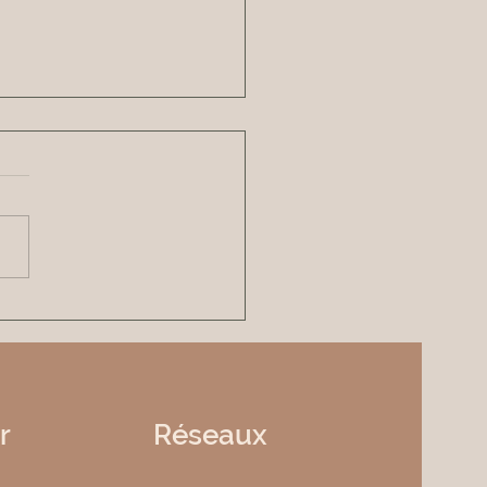
née Découverte à prix
e avec Pauline | Hatha
, Yin Yoga et Relaxation
re à Limoges
r
Réseaux