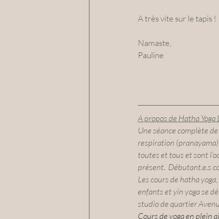
A très vite sur le tapis !
Namaste,
Pauline
A propos de Hatha Yoga L
Une séance complète de yo
respiration (pranayama) 
toutes et tous et sont l’
présent​.  Débutant.e.s c
Les cours de hatha yoga,
enfants et yin yoga se d
studio de quartier Avenue
Cours de yoga en plein a