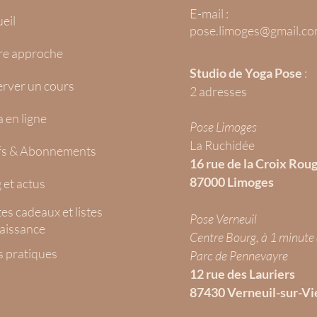
E-mail :
eil
pose.limoges
@gmail.c
re approche
Studio de Yoga Pose
:
rver un cours
2 adresses
 en ligne
Pose Limoges
L
a Ruchidée
ifs & Abonnements
16 rue de la Croix Rou
87000 Limoges
 et actus
es cadeaux et listes
Pose Verneuil
aissance
Centre Bourg, à 1 minute
s pratiques
Parc de Pennevayre
12 rue des Lauriers
87430 Verneuil-sur-V