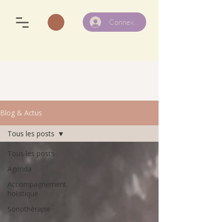
Connexion
Blog & Actus
Tous les posts
Tous les posts
Agenda
Accompagnement
holistique
Sonothérapie