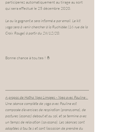
participerez automatiquement au tirage au sort 
qui sera effectué le 25 décembre 2020.
Le ou la gagnant.e sera informé.e par email. Le kit 
yoga sera à venir chercher à la Ruchidée (16 rue de la 
Croix Rouge) à partir du 28/12/20.
Bonne chance à tou.tes ! 🤞
A propos de Hatha Yoga Limoges - Yoga avec Pauline : 
Une séance complète de yoga avec Pauline est 
composée d’​exercices de respiration (pranayama)​, de 
postures ​(asanas) debout et au sol, et se termine avec 
un temps de relaxation​ (savasana). Les séances sont 
adaptées à tou.te.s et sont l’occasion de prendre du 