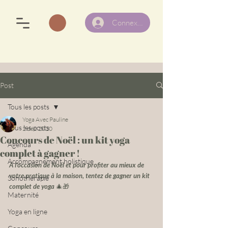
Connexion
Post
Tous les posts
Yoga Avec Pauline
Tous les posts
2 déc. 2020
Concours de Noël : un kit yoga
Agenda
complet à gagner !
Accompagnement holistique
A l'occasion de Noël et pour profiter au mieux de 
votre pratique à la maison, tentez de gagner un kit 
Sonothérapie
complet de yoga 
🎄🎁
Maternité
Yoga en ligne