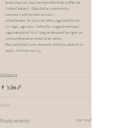
temps pour soi, pour son bien-être et de ​profiter de 
l’instant présent​.  Débutant.e.s comme plus 
avancé.e.s sont les bienvenu.e.s ! 
Actuellement, les cours de hatha yoga traditionnel, 
yin yoga, yoga doux, hatha flow (yoga dynamique), 
yoga prénatal et Yin & Yang se déroulent en ligne, en 
visio-conférence en direct et en replay.
Pour participer à une séance en direct ou recevoir un 
replay, inscrivez-vous 
ici
.
Concours
Posts récents
Voir tout