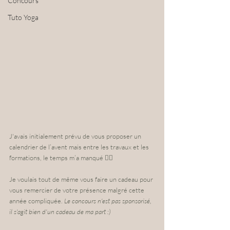
Concours
Tuto Yoga
J'avais initialement prévu de vous proposer un 
calendrier de l’avent mais entre les travaux et les 
formations, le temps m’a manqué 🤷‍♀️ ⠀⠀⠀⠀
⠀⠀⠀⠀⠀
Je voulais tout de même vous faire un cadeau pour 
vous remercier de votre présence malgré cette 
année compliquée. 
Le concours n'est pas sponsorisé, 
il s'agit bien d'un cadeau de ma part :)