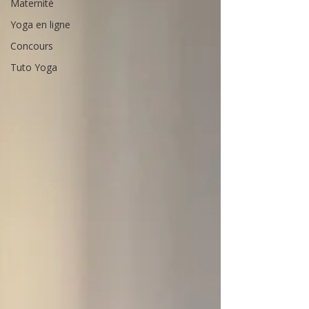
Maternité
Yoga en ligne
Concours
Tuto Yoga