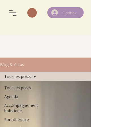
Connexion
Blog & Actus
Tous les posts
Tous les posts
Agenda
Accompagnement
holistique
Sonothérapie