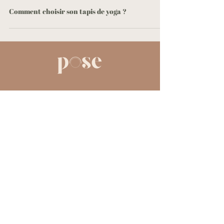
Yoga Avec Pauline
17 sept. 2020
Comment choisir son tapis de yoga ?
Menu
Accueil
Notre approche
Réserver un cours
Yoga en ligne