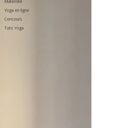
Maternité
Yoga en ligne
Concours
Tuto Yoga