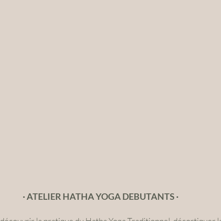
· ATELIER HATHA YOGA DEBUTANTS ·
découvrir la pratique du Hatha Yoga Traditionnel, décortiquer l