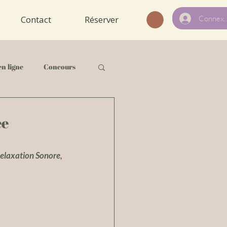
Connexi
Contact
Réserver
en ligne
Concours
ée
elaxation Sonore, 