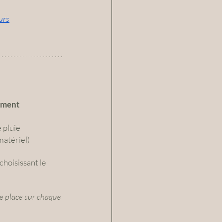
urs
nement
 pluie
matériel)
choisissant le 
re place sur chaque 