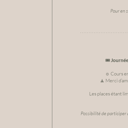
Pour en s
🎟️ 
Journée 
☼ Cours en 
🧘 Merci d’am
Les places étant lim
Possibilité de participer