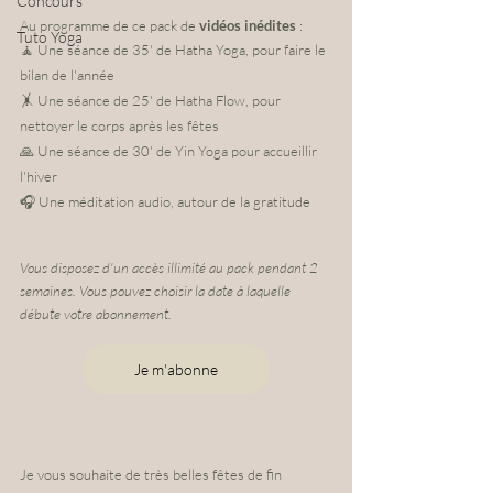
Concours
​​​​​​​​Au programme de ce pack de 
vidéos inédites
 : ​​​​​​​​
Tuto Yoga
🧘 Une séance de 35' de Hatha Yoga, pour faire le 
bilan de l'année
🤸 Une séance de 25' de Hatha Flow, pour 
nettoyer le corps après les fêtes
🙏 Une séance de 30' de Yin Yoga pour accueillir 
l'hiver
🎧 Une méditation audio, autour de la gratitude
Vous disposez d'un accès illimité au pack pendant 2 
semaines. Vous pouvez choisir la date à laquelle 
débute votre abonnement.
Je m'abonne
Je vous souhaite de très belles fêtes de fin 